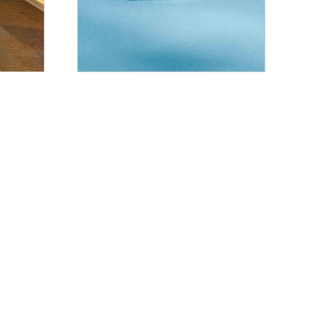
$
28.00