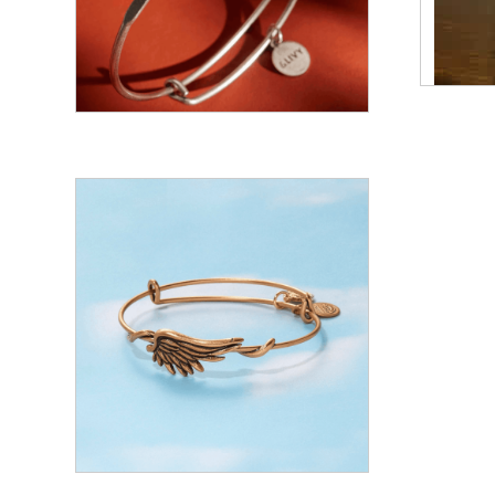
$
28.00
$
38.00