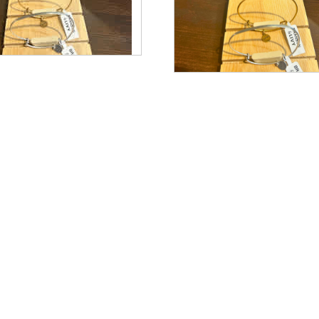
$
28.00
$
28.00